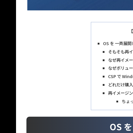
【
OS を 一斉展
そもそも再
なぜ再イメ
なぜボリュ
CSP で Wi
どれだけ購
再イメージ
ちょ
OS 