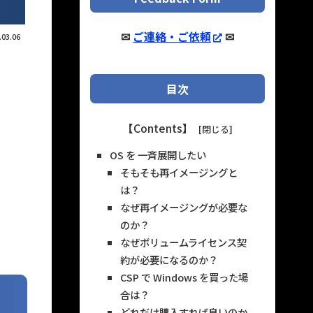
✉
ご連絡・ご依頼
✉
.03.06
目次
【Contents】
OS を 一斉展開したい
そもそも再イメージングと
は？
なぜ再イメージングが必要な
のか？
なぜボリュームライセンス契
約が必要になるのか？
CSP で Windows を買った場
合は？
どれだけ購入すれば良いのか