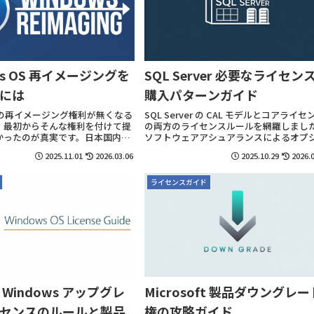
ws OS 再イメージングを
SQL Server 必要なライセン
には
購入パターンガイド
での再イメージング権利が無くなる
SQL Server の CAL モデルとコアライセ
、最初からそんな権利を付けて提
の両方のライセンスルールを網羅しまし
かったのが真実です。日本国内だ
ソフトウェアアシュアランスによるオプ
予もらっただけだから、そこんと
ンも含めて紹介致します。
2025.11.01
2026.03.06
2025.10.29
2026.0
。
ライセンスガイド
Microsoft 製品ダウングレー
Windows アップグレ
権の攻略ガイド
センスのルールと製品