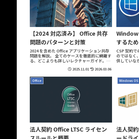
Windo
【2024 対応済み】 Office 共存
するため
問題のパターンと対策
CSP 契約
2024 を含めた Office アプリケーション共存
のではなく
問題を解説。 全てのケースを徹底的に網羅す
供していな
る、どこよりも詳しいレクチャーガイド。
け恩情で猶
365 製品との共存や LTSC を含め全販売形式
2025.11.01
2026.03.06
こヨロシク
を完全攻略。特にボリュームライセンス製品
が大きい制限を受けている事が注意点。
Office
Windows OS
法人契約 Office LTSC ライセン
法人契約 
スルールと概要
ードライ