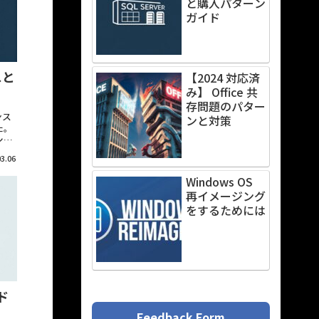
と購入パターン
ガイド
スと
【2024 対応済
み】 Office 共
存問題のパター
ンス
ンと対策
た。
ショ
3.06
Windows OS
再イメージング
をするためには
ド
Feedback Form