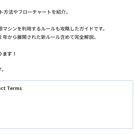
カウント方法やフローチャートを紹介。
想マシンを利用するルールも攻略したガイドです。
や、2022 年から展開された新ルール含めて完全解説。
ります！
す。
uct Terms