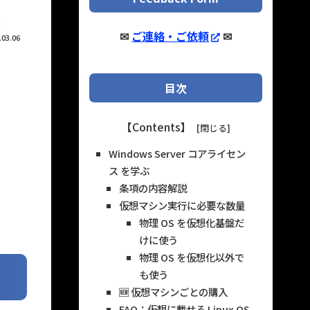
✉
ご連絡・ご依頼
✉
.03.06
目次
【Contents】
Windows Server コアライセン
ス を学ぶ
条項の内容解説
仮想マシン実行に必要な数量
物理 OS を仮想化基盤だ
けに使う
物理 OS を仮想化以外で
も使う
🆕 仮想マシンごとの購入
FAQ：仮想に載せる Linux OS