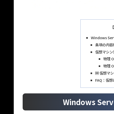
【
Windows S
条項の内容
仮想マシン
物理 
物理 
🆕 仮想マ
FAQ：仮想
Windows S