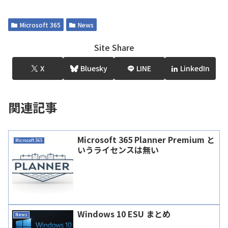
Microsoft 365
News
Site Share
X
Bluesky
LINE
LinkedIn
関連記事
Microsoft 365 Planner Premium と
Microsoft 365
いうライセンスは無い
Windows 10 ESU まとめ
News