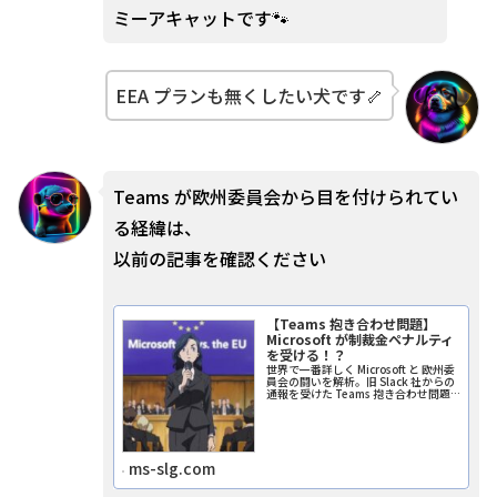
ミーアキャットです🐾
EEA プランも無くしたい犬です🦴
Teams が欧州委員会から目を付けられてい
る経緯は、
以前の記事を確認ください
【Teams 抱き合わせ問題】
Microsoft が制裁金ペナルティ
を受ける！？
世界で一番詳しく Microsoft と 欧州委
員会の闘いを解析。旧 Slack 社からの
通報を受けた Teams 抱き合わせ問題
について言及しています。さらには
Microsoft がどうすれば回避できるの
かの是正方法も合わせて解説中。
ms-slg.com