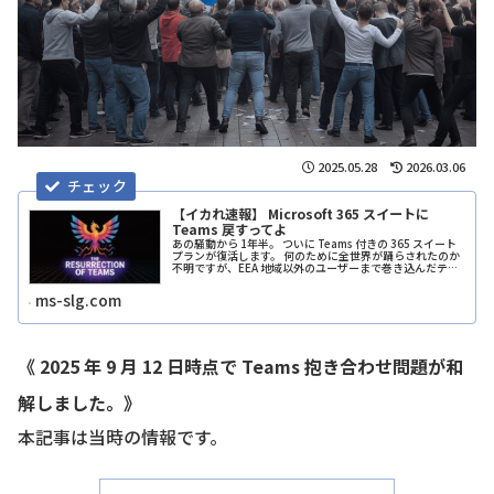
2025.05.28
2026.03.06
【イカれ速報】 Microsoft 365 スイートに
Teams 戻すってよ
あの騒動から 1年半。 ついに Teams 付きの 365 スイート
プランが復活します。 何のために全世界が踊らされたのか
不明ですが、EEA 地域以外のユーザーまで巻き込んだテロ
行為に匹敵する Teams 除外騒動は、欧州委員会と
Microsoft で和解が成立した模様です！
ms-slg.com
《 2025 年 9 月 12 日時点で Teams 抱き合わせ問題が和
解しました。》
本記事は当時の情報です。