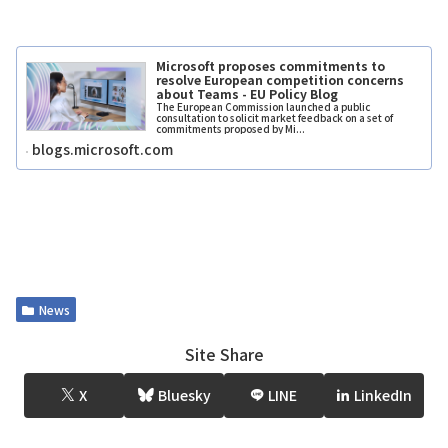
Microsoft proposes commitments to
resolve European competition concerns
about Teams - EU Policy Blog
The European Commission launched a public
consultation to solicit market feedback on a set of
commitments proposed by Mi...
blogs.microsoft.com
News
Site Share
X
Bluesky
LINE
LinkedIn